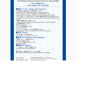
HALAL MENU
News​
2024.3.15